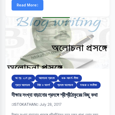
Read More
আ.প্র. ২১শ খন্ড
আলোচনা প্রসঙ্গে
গুরু-আদর্শ-দীক্ষা
গ্রন্থ আলোচনা
নিষ্ঠা ও আদর্শ
প্রসঙ্গে আলোচনা
সৎগুরু ও সৎদীক্ষা
দীক্ষার সংখ্যা বাড়ানোর প্রসঙ্গে শ্রীশ্রীঠাকুরের কিছু কথা
ISTOKATHAN
July 28, 2017
দীক্ষার সংখ্যা বাড়ানোর প্রসঙ্গে শ্রীশ্রীঠাকুর নতুন দুজন পাঞ্জা নেবার সময়