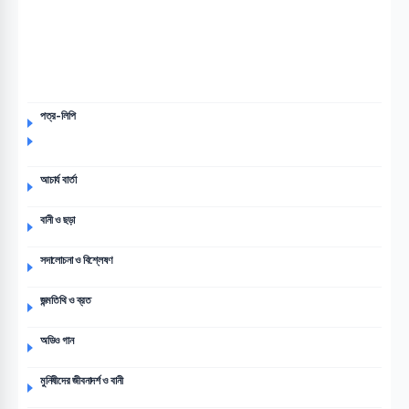
পত্র-লিপি
আচার্য বার্তা
বানী ও ছড়া
সদালোচনা ও বিশ্লেষণ
জন্মতিথি ও ব্রত
অডিও গান
মুনিষীদের জীবনাদর্শ ও বানী