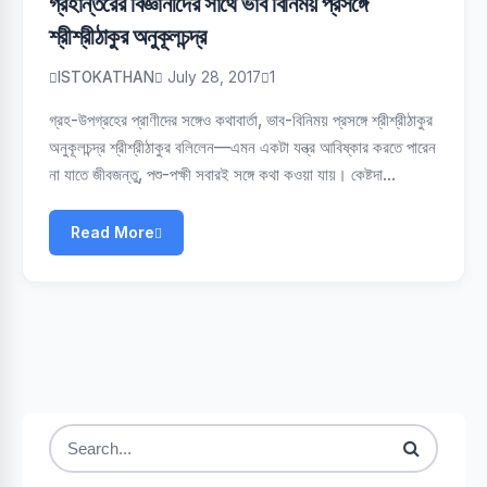
গ্রহান্তরের বিজ্ঞানীদের সাথে ভাব বিনিময় প্রসঙ্গে
শ্রীশ্রীঠাকুর অনুকূলচন্দ্র
ISTOKATHAN
July 28, 2017
1
গ্রহ-উপগ্রহের প্রাণীদের সঙ্গেও কথাবার্তা, ভাব-বিনিময় প্রসঙ্গে শ্রীশ্রীঠাকুর
অনুকূলচন্দ্র শ্রীশ্রীঠাকুর বলিলেন—এমন একটা যন্ত্র আবিষ্কার করতে পারেন
না যাতে জীবজন্তু, পশু-পক্ষী সবারই সঙ্গে কথা কওয়া যায়। কেষ্টদা…
Read More
Search