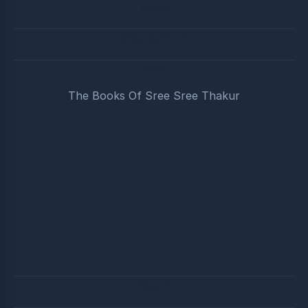
অডিও গান
মুনিষীদের জীবনাদর্শ ও বানী
বইসমুহ
The Books Of Sree Sree Thakur
পিডিএফ বই