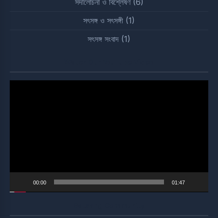
সদালোচনা ও বিশ্লেষণ
(6)
সৎসঙ্গ ও সৎসঙ্গী
(1)
সৎসঙ্গ সংবাদ
(1)
Watch Our YouTube Video
Video
Player
00:00
01:47
Satsang Community