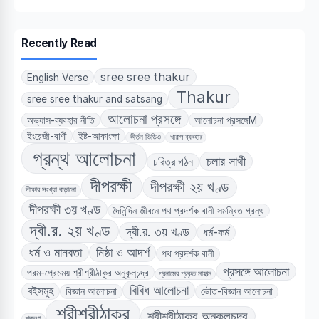
for:
Recently Read
sree sree thakur
English Verse
Thakur
sree sree thakur and satsang
আলোচনা প্রসঙ্গে
অভ্যাস-ব্যবহার নীতি
আলোচনা প্রসঙ্গেM
ইংরেজী-বাণী
ইষ্ট-আকাংক্ষা
কীর্তন ভিডিও
খারাপ ব্যবহার
গ্রন্থ আলোচনা
চলার সাথী
চরিত্র গঠন
দীপরক্ষী
দীপরক্ষী ২য় খণ্ড
দীক্ষার সংখ্যা বাড়ানো
দীপরক্ষী ৩য় খণ্ড
দৈনিন্দিন জীবনে পথ প্রদর্শক বানী সমন্বিত গ্রন্থ
দ্বী.র. ২য় খণ্ড
দ্বী.র. ৩য় খণ্ড
ধর্ম-কর্ম
ধর্ম ও মানবতা
নিষ্ঠা ও আদর্শ
পথ প্রদর্শক বানী
প্রসঙ্গে আলোচনা
পরম-প্রেমময় শ্রীশ্রীঠাকুর অনুকূলচন্দ্র
প্রনামের প্রকৃত মাহাত্ম
বিবিধ আলোচনা
বইসমুহ
বিজ্ঞান আলোচনা
ভৌত-বিজ্ঞান আলোচনা
শ্রীশ্রীঠাকুর
শ্রীশ্রীঠাকুর অনুকূলচন্দ্র
শ্রদ্ধা