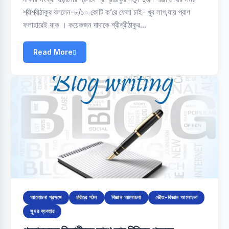
শ্রীশ্রীঠাকুর বললেন-৮/১০ কোটি ক’রে ফেলা চাই- খুব লাগ,যায় প্রাণ
ফলাহারেই যাক । কয়েকজন দাদাকে শ্রীশ্রীঠাকুর…
Read More
আলোচনা প্রসঙ্গে
চরিত্র গঠন
বিজ্ঞান আলোচনা
ভৌত-বিজ্ঞান আলোচনা
সুন্দর ব্যবহার