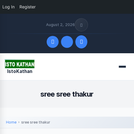
Log In
Register
August 2, 2026
Quick Links
Menu
IstoKathan
FOLLOW US
sree sree thakur
Home
sree sree thakur