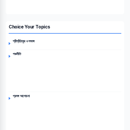
Choice Your Topics
শ্রীশ্রীঠাকুর ও সৎসঙ্গ
পঞ্চনীতি
প্রসঙ্গ আলোচনা