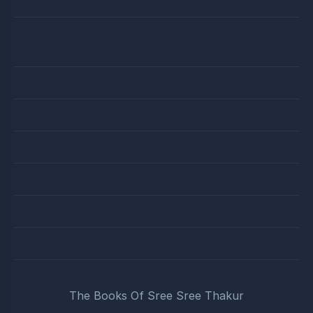
পত্র-লিপি
আচার্য বার্তা
বানী ও ছড়া
সদালোচনা ও বিশ্লেষণ
জন্মতিথি ও ব্রত
অডিও গান
মুনিষীদের জীবনাদর্শ ও বানী
বইসমুহ
The Books Of Sree Sree Thakur