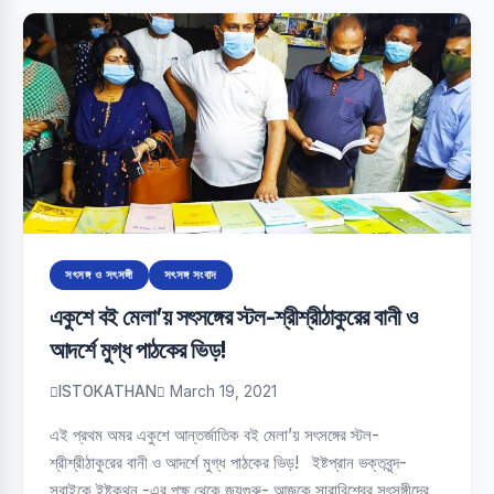
সৎসঙ্গ ও সৎসঙ্গী
সৎসঙ্গ সংবাদ
একুশে বই মেলা’য় সৎসঙ্গের স্টল-শ্রীশ্রীঠাকুরের বানী ও
আদর্শে মুগ্ধ পাঠকের ভিড়!
ISTOKATHAN
March 19, 2021
এই প্রথম অমর একুশে আন্তর্জাতিক বই মেলা’য় সৎসঙ্গের স্টল-
শ্রীশ্রীঠাকুরের বানী ও আদর্শে মুগ্ধ পাঠকের ভিড়! ইষ্টপ্রান ভক্তবৃন্দ-
সবাইকে ইষ্টকথন -এর পক্ষ থেকে জয়গুরু- আজকে সারাবিশ্বের সৎসঙ্গীদের…