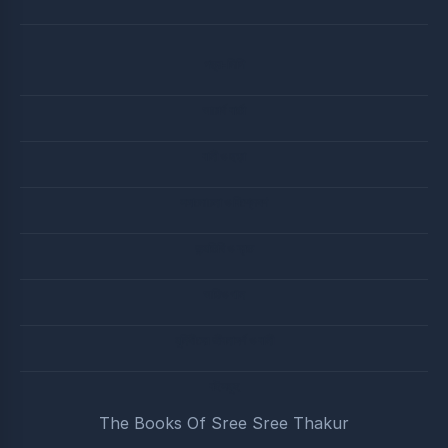
পত্র-লিপি
আচার্য বার্তা
বানী ও ছড়া
সদালোচনা ও বিশ্লেষণ
জন্মতিথি ও ব্রত
অডিও গান
মুনিষীদের জীবনাদর্শ ও বানী
বইসমুহ
The Books Of Sree Sree Thakur