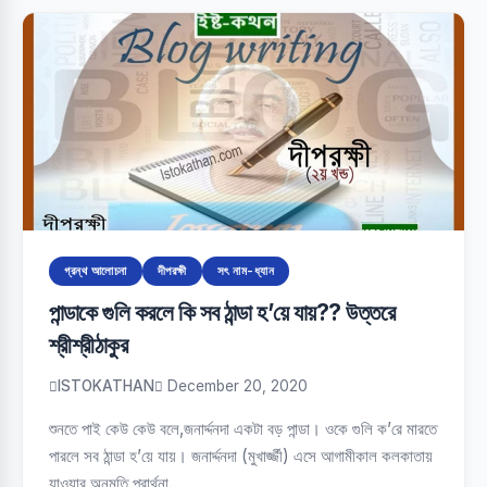
গ্রন্থ আলোচনা
দীপরক্ষী
সৎ নাম-ধ্যান
পান্ডাকে গুলি করলে কি সব ঠান্ডা হ’য়ে যায়?? উত্তরে
শ্রীশ্রীঠাকুর
ISTOKATHAN
December 20, 2020
শুনতে পাই কেউ কেউ বলে,জনার্দ্দনদা একটা বড় পান্ডা। ওকে গুলি ক’রে মারতে
পারলে সব ঠান্ডা হ’য়ে যায়। জনার্দ্দনদা (মুখার্জ্জী) এসে আগামীকাল কলকাতায়
যাওয়ার অনুমতি প্রার্থনা…