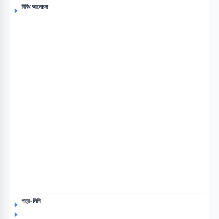
বিবিধ আলোচনা
পত্র-লিপি