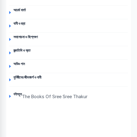
আচার্য বার্তা
বানী ও ছড়া
সদালোচনা ও বিশ্লেষণ
জন্মতিথি ও ব্রত
অডিও গান
মুনিষীদের জীবনাদর্শ ও বানী
বইসমুহ
The Books Of Sree Sree Thakur