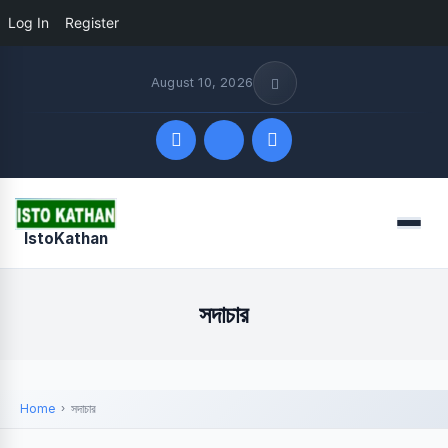
Log In
Register
August 10, 2026
Quick Links
Menu
IstoKathan
FOLLOW US
সদাচার
Home
সদাচার