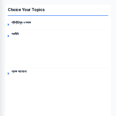
Choice Your Topics
শ্রীশ্রীঠাকুর ও সৎসঙ্গ
পঞ্চনীতি
প্রসঙ্গ আলোচনা