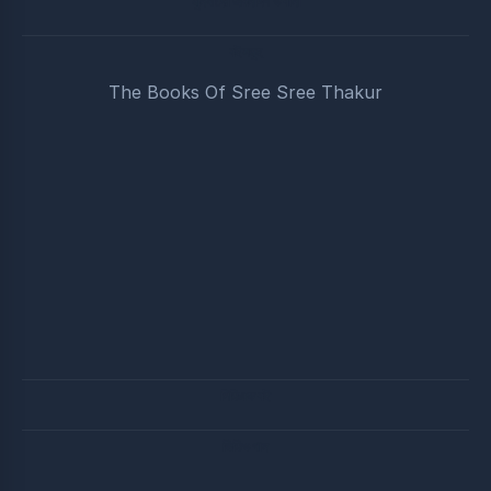
মুনিষীদের জীবনাদর্শ ও বানী
বইসমুহ
The Books Of Sree Sree Thakur
পিডিএফ বই
ভিডিও গান