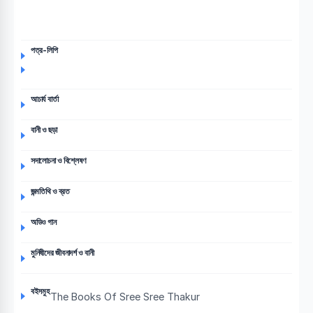
পত্র-লিপি
আচার্য বার্তা
বানী ও ছড়া
সদালোচনা ও বিশ্লেষণ
জন্মতিথি ও ব্রত
অডিও গান
মুনিষীদের জীবনাদর্শ ও বানী
বইসমুহ
The Books Of Sree Sree Thakur