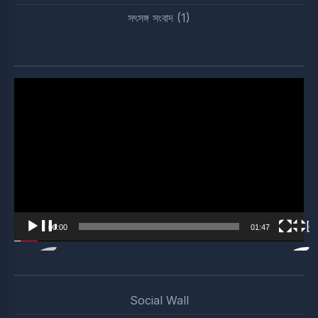
সৎসঙ্গ সংবাদ
(1)
Watch Our YouTube Video
Video
Player
00:00
01:47
Satsang Community
Social Wall