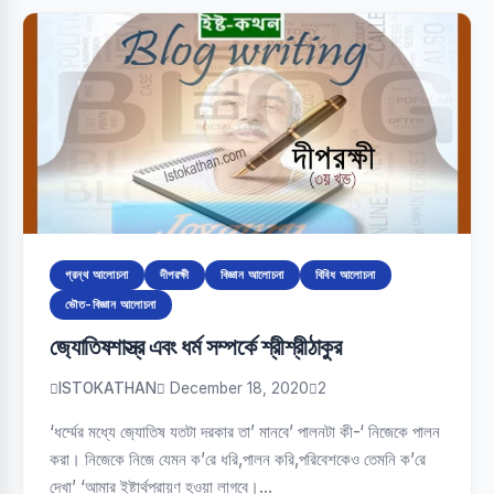
গ্রন্থ আলোচনা
দীপরক্ষী
বিজ্ঞান আলোচনা
বিবিধ আলোচনা
ভৌত-বিজ্ঞান আলোচনা
জ‍্যোতিষশাস্ত্র এবং ধর্ম সম্পর্কে শ্রীশ্রীঠাকুর
ISTOKATHAN
December 18, 2020
2
‘ধর্ম্মের মধ্যে জ‍্যোতিষ যতটা দরকার তা’ মানবে’ পালনটা কী-‘ নিজেকে পালন
করা। নিজেকে নিজে যেমন ক’রে ধরি,পালন করি,পরিবেশকেও তেমনি ক’রে
দেখা’ ‘আমার ইষ্টার্থপরায়ণ হওয়া লাগবে।…