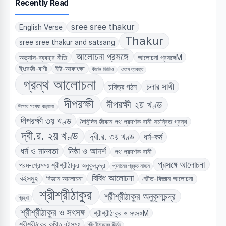
Recently Read
sree sree thakur
English Verse
Thakur
sree sree thakur and satsang
আলোচনা প্রসঙ্গে
অভ্যাস-ব্যবহার নীতি
আলোচনা প্রসঙ্গেM
ইংরেজী-বাণী
ইষ্ট-আকাংক্ষা
কীর্তন ভিডিও
খারাপ ব্যবহার
গ্রন্থ আলোচনা
চলার সাথী
চরিত্র গঠন
দীপরক্ষী
দীপরক্ষী ২য় খণ্ড
দীক্ষার সংখ্যা বাড়ানো
দীপরক্ষী ৩য় খণ্ড
দৈনিন্দিন জীবনে পথ প্রদর্শক বানী সমন্বিত গ্রন্থ
দ্বী.র. ২য় খণ্ড
দ্বী.র. ৩য় খণ্ড
ধর্ম-কর্ম
ধর্ম ও মানবতা
নিষ্ঠা ও আদর্শ
পথ প্রদর্শক বানী
প্রসঙ্গে আলোচনা
পরম-প্রেমময় শ্রীশ্রীঠাকুর অনুকূলচন্দ্র
প্রনামের প্রকৃত মাহাত্ম
বিবিধ আলোচনা
বইসমুহ
বিজ্ঞান আলোচনা
ভৌত-বিজ্ঞান আলোচনা
শ্রীশ্রীঠাকুর
শ্রীশ্রীঠাকুর অনুকূলচন্দ্র
শ্রদ্ধা
শ্রীশ্রীঠাকুর ও সৎসঙ্গ
শ্রীশ্রীঠাকুর ও সৎসঙ্গM
শ্রীশ্রীঠাকুর কথিত বইসমুহ
শ্রীশ্রীঠাকুরের কীর্তন