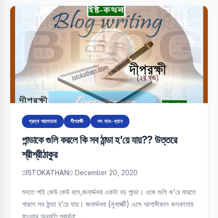
গ্রন্থ আলোচনা
দীপরক্ষী
সৎ নাম-ধ্যান
পান্ডাকে গুলি করলে কি সব ঠান্ডা হ’য়ে যায়?? উত্তরে
শ্রীশ্রীঠাকুর
ISTOKATHAN
December 20, 2020
শুনতে পাই কেউ কেউ বলে,জনার্দ্দনদা একটা বড় পান্ডা। ওকে গুলি ক’রে মারতে
পারলে সব ঠান্ডা হ’য়ে যায়। জনার্দ্দনদা (মুখার্জ্জী) এসে আগামীকাল কলকাতায়
যাওয়ার অনুমতি প্রার্থনা…