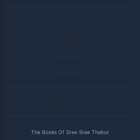
পত্র-লিপি
আচার্য বার্তা
বানী ও ছড়া
সদালোচনা ও বিশ্লেষণ
জন্মতিথি ও ব্রত
অডিও গান
মুনিষীদের জীবনাদর্শ ও বানী
বইসমুহ
The Books Of Sree Sree Thakur