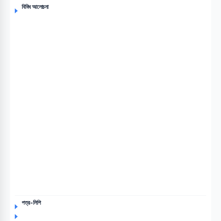
বিবিধ আলোচনা
পত্র-লিপি