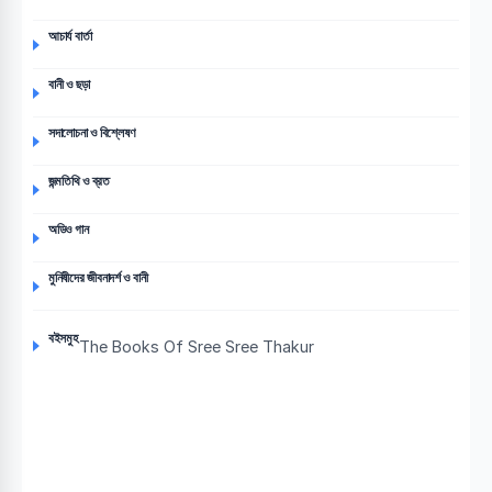
আচার্য বার্তা
বানী ও ছড়া
সদালোচনা ও বিশ্লেষণ
জন্মতিথি ও ব্রত
অডিও গান
মুনিষীদের জীবনাদর্শ ও বানী
বইসমুহ
The Books Of Sree Sree Thakur