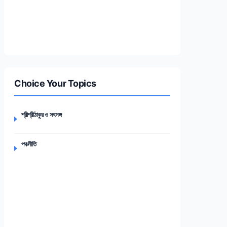
Choice Your Topics
শ্রীশ্রীঠাকুর ও সৎসঙ্গ
পঞ্চনীতি