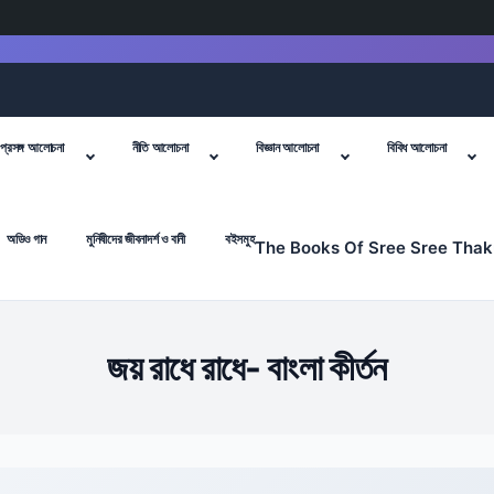
প্রসঙ্গ আলোচনা
নীতি আলোচনা
বিজ্ঞান আলোচনা
বিবিধ আলোচনা
অডিও গান
মুনিষীদের জীবনাদর্শ ও বানী
বইসমুহ
The Books Of Sree Sree Thak
জয় রাধে রাধে- বাংলা কীর্তন