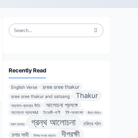
Search
for:
Recently Read
sree sree thakur
English Verse
Thakur
sree sree thakur and satsang
আলোচনা প্রসঙ্গে
অভ্যাস-ব্যবহার নীতি
আলোচনা প্রসঙ্গেM
ইংরেজী-বাণী
ইষ্ট-আকাংক্ষা
কীর্তন ভিডিও
গ্রন্থ আলোচনা
চরিত্র গঠন
খারাপ ব্যবহার
দীপরক্ষী
চলার সাথী
দীক্ষার সংখ্যা বাড়ানো