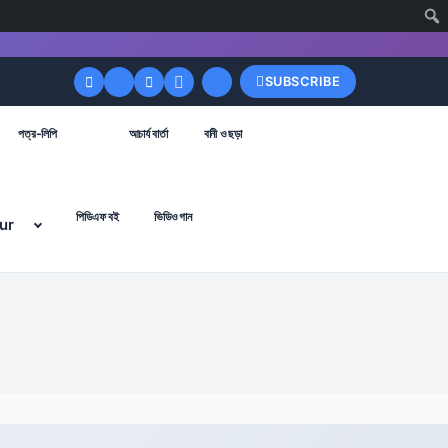
SUBSCRIBE
পত্র-লিপি
আচার্য বার্তা
বানী ও ছড়া
পিডিএফ বই
ভিডিও গান
ur