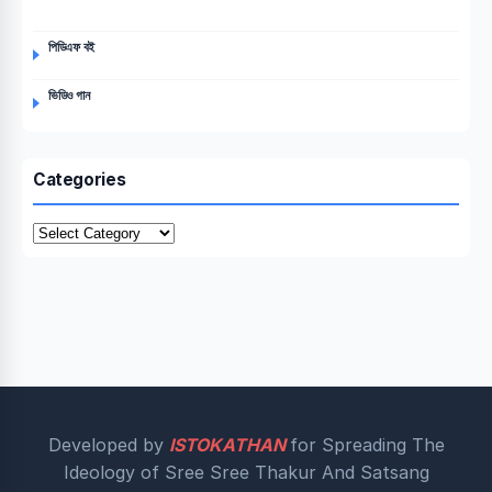
পিডিএফ বই
ভিডিও গান
Categories
Categories
Developed by
ISTOKATHAN
for Spreading The
Ideology of Sree Sree Thakur And Satsang