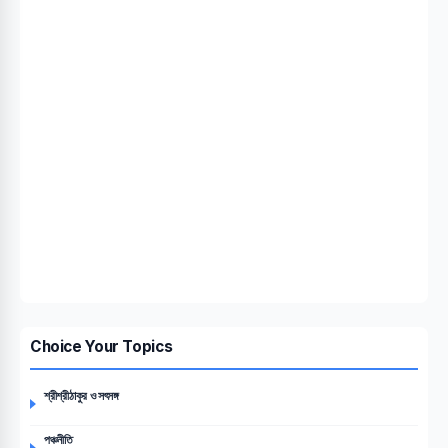
Choice Your Topics
শ্রীশ্রীঠাকুর ও সৎসঙ্গ
পঞ্চনীতি