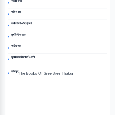
আচার্য বার্তা
বানী ও ছড়া
সদালোচনা ও বিশ্লেষণ
জন্মতিথি ও ব্রত
অডিও গান
মুনিষীদের জীবনাদর্শ ও বানী
বইসমুহ
The Books Of Sree Sree Thakur