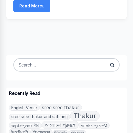
Read More
Search
for:
Recently Read
sree sree thakur
English Verse
Thakur
sree sree thakur and satsang
আলোচনা প্রসঙ্গে
অভ্যাস-ব্যবহার নীতি
আলোচনা প্রসঙ্গেM
ইংরেজী-বাণী
ইষ্ট-আকাংক্ষা
কীর্তন ভিডিও
খারাপ ব্যবহার