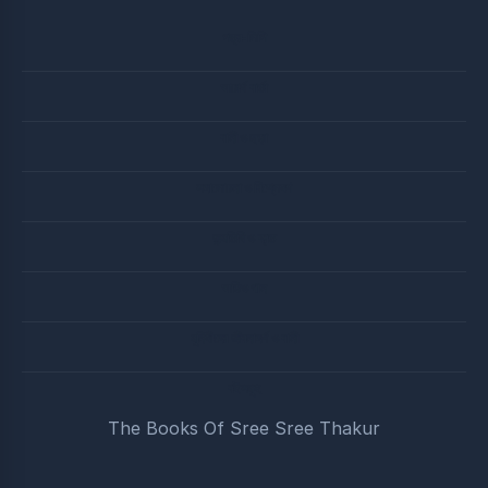
পত্র-লিপি
আচার্য বার্তা
বানী ও ছড়া
সদালোচনা ও বিশ্লেষণ
জন্মতিথি ও ব্রত
অডিও গান
মুনিষীদের জীবনাদর্শ ও বানী
বইসমুহ
The Books Of Sree Sree Thakur