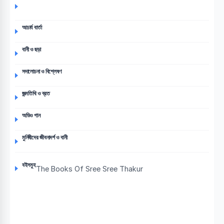
আচার্য বার্তা
বানী ও ছড়া
সদালোচনা ও বিশ্লেষণ
জন্মতিথি ও ব্রত
অডিও গান
মুনিষীদের জীবনাদর্শ ও বানী
বইসমুহ
The Books Of Sree Sree Thakur