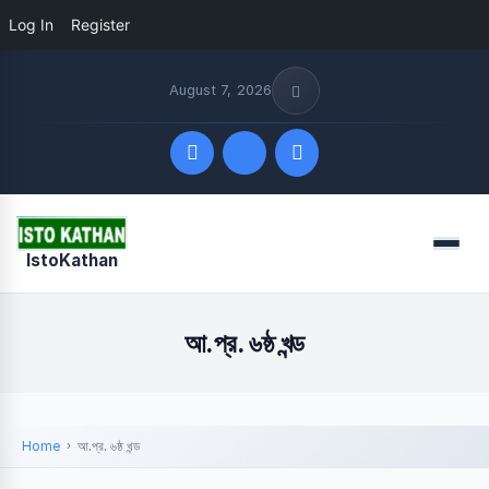
Log In
Register
August 7, 2026
Quick Links
Menu
IstoKathan
FOLLOW US
আ.প্র. ৬ষ্ঠ খন্ড
Home
আ.প্র. ৬ষ্ঠ খন্ড