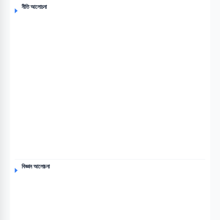
নীতি আলোচনা
বিজ্ঞান আলোচনা