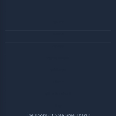
পত্র-লিপি
আচার্য বার্তা
বানী ও ছড়া
সদালোচনা ও বিশ্লেষণ
জন্মতিথি ও ব্রত
অডিও গান
মুনিষীদের জীবনাদর্শ ও বানী
বইসমুহ
The Books Of Sree Sree Thakur