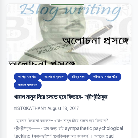
আ.প্র. ৬ষ্ঠ খন্ড
আলোচনা প্রসঙ্গে
চরিত্র গঠন
পরিবার ও সমাজ গঠন
প্রসঙ্গে আলোচনা
খারাপ মানুষ নিয়ে চলতে হবে কিভাবে- শ্রীশ্রীঠাকুর
ISTOKATHAN
August 18, 2017
হরেনদা জিজ্ঞাসা করলেন– খারাপ মানুষ নিয়ে চলতে হবে কিভাবে?
শ্রীশ্রীঠাকুর——- তার জন্য চাই sympathetic psychological
tackling (সহানুভূতিপূর্ণ মনোবিজ্ঞানসম্মত ব্যবহার)। অপরের bad