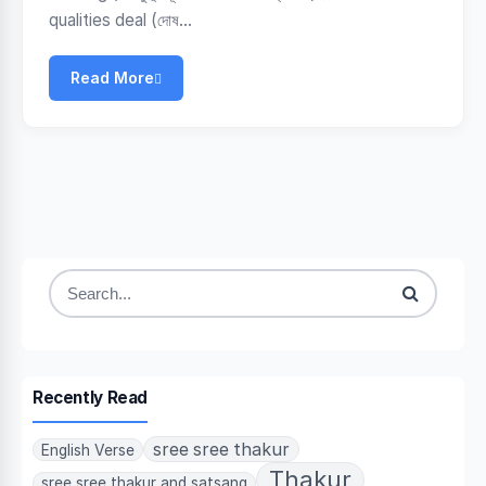
qualities deal (দোষ…
Read More
Search
for:
Recently Read
sree sree thakur
English Verse
Thakur
sree sree thakur and satsang