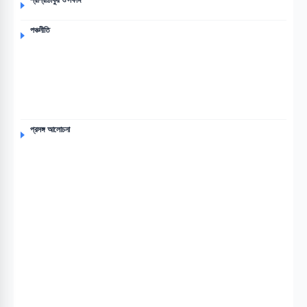
পঞ্চনীতি
প্রসঙ্গ আলোচনা