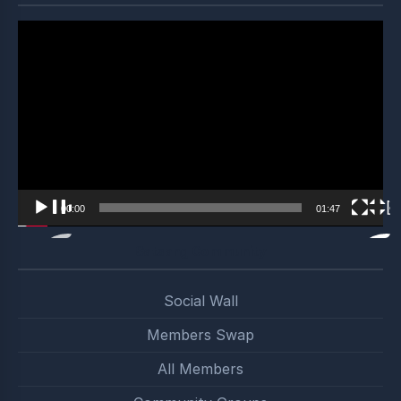
Video
Player
00:00
01:47
Satsang Community
Social Wall
Members Swap
All Members