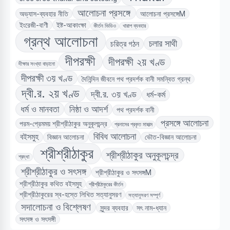
আলোচনা প্রসঙ্গে
অভ্যাস-ব্যবহার নীতি
আলোচনা প্রসঙ্গেM
ইংরেজী-বাণী
ইষ্ট-আকাংক্ষা
কীর্তন ভিডিও
খারাপ ব্যবহার
গ্রন্থ আলোচনা
চলার সাথী
চরিত্র গঠন
দীপরক্ষী
দীপরক্ষী ২য় খণ্ড
দীক্ষার সংখ্যা বাড়ানো
দীপরক্ষী ৩য় খণ্ড
দৈনিন্দিন জীবনে পথ প্রদর্শক বানী সমন্বিত গ্রন্থ
দ্বী.র. ২য় খণ্ড
দ্বী.র. ৩য় খণ্ড
ধর্ম-কর্ম
ধর্ম ও মানবতা
নিষ্ঠা ও আদর্শ
পথ প্রদর্শক বানী
প্রসঙ্গে আলোচনা
পরম-প্রেমময় শ্রীশ্রীঠাকুর অনুকূলচন্দ্র
প্রনামের প্রকৃত মাহাত্ম
বিবিধ আলোচনা
বইসমুহ
বিজ্ঞান আলোচনা
ভৌত-বিজ্ঞান আলোচনা
শ্রীশ্রীঠাকুর
শ্রীশ্রীঠাকুর অনুকূলচন্দ্র
শ্রদ্ধা
শ্রীশ্রীঠাকুর ও সৎসঙ্গ
শ্রীশ্রীঠাকুর ও সৎসঙ্গM
শ্রীশ্রীঠাকুর কথিত বইসমুহ
শ্রীশ্রীঠাকুরের কীর্তন
শ্রীশ্রীঠাকুরের স্ব-হস্তে লিখিত সত্যানুসরণ
সত্যানুসরণ সম্পূর্ণ
সদালোচনা ও বিশ্লেষণ
সুন্দর ব্যবহার
সৎ নাম-ধ্যান
সৎসঙ্গ ও সৎসঙ্গী