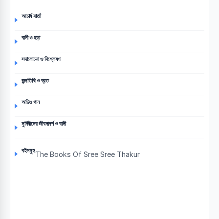
আচার্য বার্তা
বানী ও ছড়া
সদালোচনা ও বিশ্লেষণ
জন্মতিথি ও ব্রত
অডিও গান
মুনিষীদের জীবনাদর্শ ও বানী
বইসমুহ
The Books Of Sree Sree Thakur