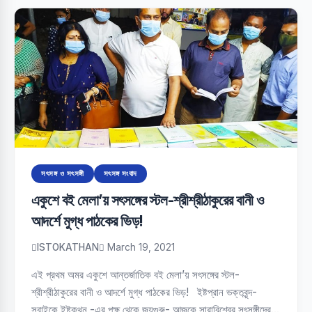
সৎসঙ্গ ও সৎসঙ্গী
সৎসঙ্গ সংবাদ
একুশে বই মেলা’য় সৎসঙ্গের স্টল-শ্রীশ্রীঠাকুরের বানী ও
আদর্শে মুগ্ধ পাঠকের ভিড়!
ISTOKATHAN
March 19, 2021
এই প্রথম অমর একুশে আন্তর্জাতিক বই মেলা’য় সৎসঙ্গের স্টল-
শ্রীশ্রীঠাকুরের বানী ও আদর্শে মুগ্ধ পাঠকের ভিড়! ইষ্টপ্রান ভক্তবৃন্দ-
সবাইকে ইষ্টকথন -এর পক্ষ থেকে জয়গুরু- আজকে সারাবিশ্বের সৎসঙ্গীদের…