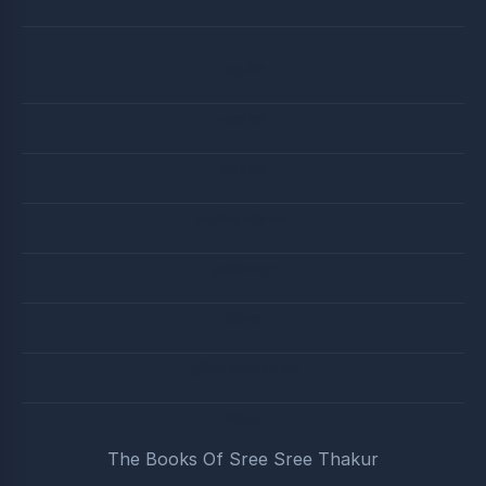
পত্র-লিপি
আচার্য বার্তা
বানী ও ছড়া
সদালোচনা ও বিশ্লেষণ
জন্মতিথি ও ব্রত
অডিও গান
মুনিষীদের জীবনাদর্শ ও বানী
বইসমুহ
The Books Of Sree Sree Thakur