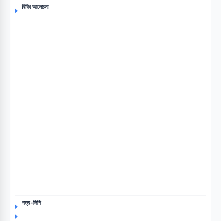
বিবিধ আলোচনা
পত্র-লিপি