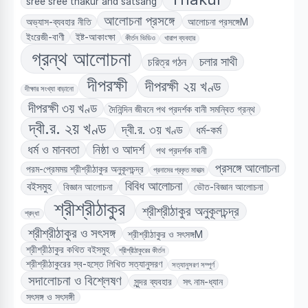
sree sree thakur and satsang
আলোচনা প্রসঙ্গে
অভ্যাস-ব্যবহার নীতি
আলোচনা প্রসঙ্গেM
ইংরেজী-বাণী
ইষ্ট-আকাংক্ষা
কীর্তন ভিডিও
খারাপ ব্যবহার
গ্রন্থ আলোচনা
চলার সাথী
চরিত্র গঠন
দীপরক্ষী
দীপরক্ষী ২য় খণ্ড
দীক্ষার সংখ্যা বাড়ানো
দীপরক্ষী ৩য় খণ্ড
দৈনিন্দিন জীবনে পথ প্রদর্শক বানী সমন্বিত গ্রন্থ
দ্বী.র. ২য় খণ্ড
দ্বী.র. ৩য় খণ্ড
ধর্ম-কর্ম
ধর্ম ও মানবতা
নিষ্ঠা ও আদর্শ
পথ প্রদর্শক বানী
প্রসঙ্গে আলোচনা
পরম-প্রেমময় শ্রীশ্রীঠাকুর অনুকূলচন্দ্র
প্রনামের প্রকৃত মাহাত্ম
বিবিধ আলোচনা
বইসমুহ
বিজ্ঞান আলোচনা
ভৌত-বিজ্ঞান আলোচনা
শ্রীশ্রীঠাকুর
শ্রীশ্রীঠাকুর অনুকূলচন্দ্র
শ্রদ্ধা
শ্রীশ্রীঠাকুর ও সৎসঙ্গ
শ্রীশ্রীঠাকুর ও সৎসঙ্গM
শ্রীশ্রীঠাকুর কথিত বইসমুহ
শ্রীশ্রীঠাকুরের কীর্তন
শ্রীশ্রীঠাকুরের স্ব-হস্তে লিখিত সত্যানুসরণ
সত্যানুসরণ সম্পূর্ণ
সদালোচনা ও বিশ্লেষণ
সুন্দর ব্যবহার
সৎ নাম-ধ্যান
সৎসঙ্গ ও সৎসঙ্গী