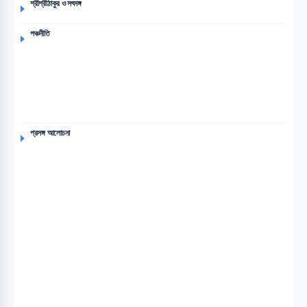
শ্রীশ্রীঠাকুর ও সৎসঙ্গ
পঞ্চনীতি
প্রসঙ্গ আলোচনা