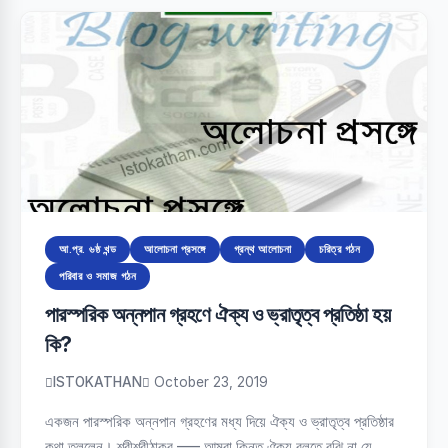
আ.প্র. ৬ষ্ঠ খন্ড
আলোচনা প্রসঙ্গে
গ্রন্থ আলোচনা
চরিত্র গঠন
পরিবার ও সমাজ গঠন
পারস্পরিক অন্নপান গ্রহণে ঐক্য ও ভ্রাতৃত্ব প্রতিষ্ঠা হয়
কি?
ISTOKATHAN
October 23, 2019
একজন পারস্পরিক অন্নপান গ্রহণের মধ্য দিয়ে ঐক্য ও ভ্রাতৃত্ব প্রতিষ্ঠার
কথা তুললেন। শ্রীশ্রীঠাকুর —– আমরা কিন্তু ঐক্য বলতে বুঝি না যে