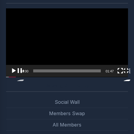
Video
Player
00:00
01:47
Satsang Community
Social Wall
Members Swap
All Members