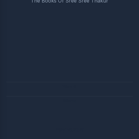
The Books Of Sree Sree Thakur
পিডিএফ বই
ভিডিও গান
গ্রন্থ আলোচনা