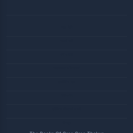
পত্র-লিপি
আচার্য বার্তা
বানী ও ছড়া
সদালোচনা ও বিশ্লেষণ
জন্মতিথি ও ব্রত
অডিও গান
মুনিষীদের জীবনাদর্শ ও বানী
বইসমুহ