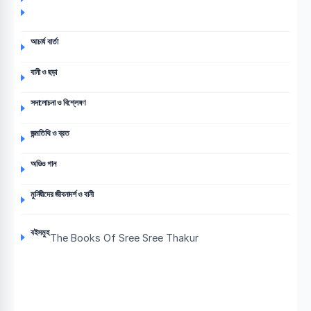
আচার্য বার্তা
বানী ও ছড়া
সদালোচনা ও বিশ্লেষণ
জন্মতিথি ও ব্রত
অডিও গান
মুনিষীদের জীবনাদর্শ ও বানী
বইসমুহ
The Books Of Sree Sree Thakur