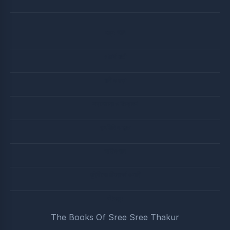
পত্র-লিপি
আচার্য বার্তা
বানী ও ছড়া
সদালোচনা ও বিশ্লেষণ
জন্মতিথি ও ব্রত
অডিও গান
মুনিষীদের জীবনাদর্শ ও বানী
বইসমুহ
The Books Of Sree Sree Thakur