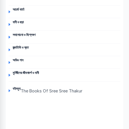
আচার্য বার্তা
বানী ও ছড়া
সদালোচনা ও বিশ্লেষণ
জন্মতিথি ও ব্রত
অডিও গান
মুনিষীদের জীবনাদর্শ ও বানী
বইসমুহ
The Books Of Sree Sree Thakur