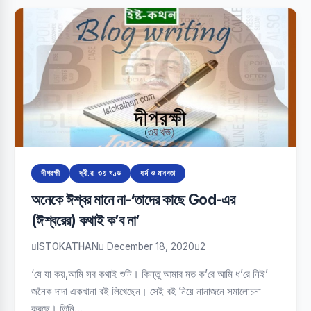
দীপরক্ষী
দ্বী.র. ৩য় খণ্ড
ধর্ম ও মানবতা
অনেকে ঈশ্বর মানে না-‘তাদের কাছে God-এর
(ঈশ্বরের) কথাই ক’ব না’
ISTOKATHAN
December 18, 2020
2
‘যে যা কয়,আমি সব কথাই শুনি। কিন্তু আমার মত ক’রে আমি ধ’রে নিই’
জনৈক দাদা একখানা বই লিখেছেন। সেই বই নিয়ে নানাজনে সমালোচনা
করছে। তিনি…