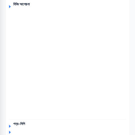
বিবিধ আলোচনা
পত্র-লিপি