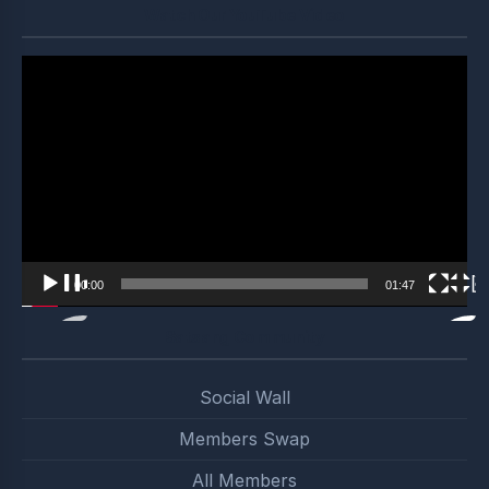
Watch Our YouTube Video
Video
Player
00:00
01:47
Satsang Community
Social Wall
Members Swap
All Members