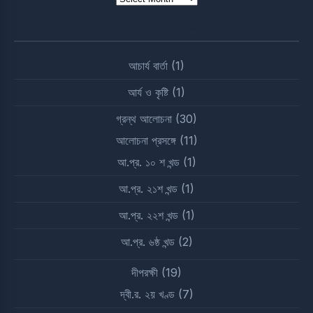
Archives
Post Categories
আচার্য বার্তা
(1)
আর্য ও কৃষ্টি
(1)
গ্রন্থ আলোচনা
(30)
আলোচনা প্রসঙ্গে
(11)
আ.প্র. ১০ শ খন্ড
(1)
আ.প্র. ২১শ খন্ড
(1)
আ.প্র. ২২শ খন্ড
(1)
আ.প্র. ৬ষ্ঠ খন্ড
(2)
দীপরক্ষী
(19)
দ্বী.র. ২য় খণ্ড
(7)