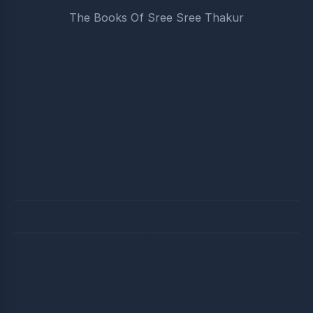
The Books Of Sree Sree Thakur
পিডিএফ বই
ভিডিও গান
গ্রন্থ আলোচনা