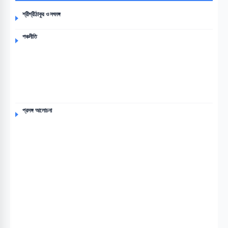
শ্রীশ্রীঠাকুর ও সৎসঙ্গ
পঞ্চনীতি
প্রসঙ্গ আলোচনা