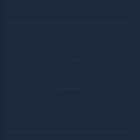
পত্র-লিপি
আচার্য বার্তা
বানী ও ছড়া
সদালোচনা ও বিশ্লেষণ
জন্মতিথি ও ব্রত
অডিও গান
মুনিষীদের জীবনাদর্শ ও বানী
বইসমুহ