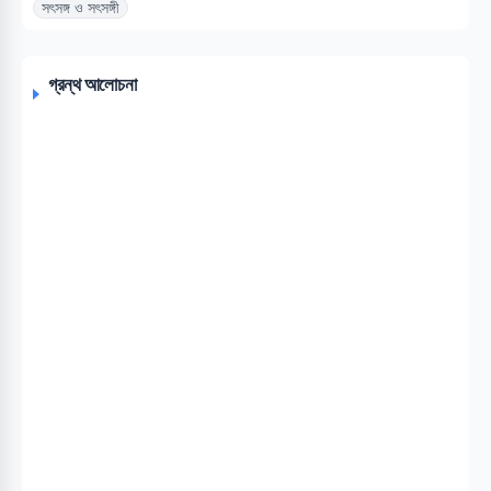
সৎসঙ্গ ও সৎসঙ্গী
গ্রন্থ আলোচনা