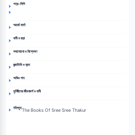
পত্র-লিপি
আচার্য বার্তা
বানী ও ছড়া
সদালোচনা ও বিশ্লেষণ
জন্মতিথি ও ব্রত
অডিও গান
মুনিষীদের জীবনাদর্শ ও বানী
বইসমুহ
The Books Of Sree Sree Thakur