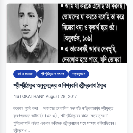
ধর্ম ও মানবতা
শ্রীশ্রীঠাকুর ও সৎসঙ্গ
সত্যানুসরণ
শ্রীশ্রীঠাকুর অনুকূলচন্দ্র ও বিশ্বকবি রবীন্দ্রনাথ ঠাকুর
ISTOKATHAN
August 28, 2017
বহুকাল পূর্বের কথা । সৎসঙ্গের তৎকালিন সভাপতি ঋত্বিকাচার্য্য শ্রীযুক্ত
কৃষ্ণপ্রসন্ন ভট্টাচার্য্য (এম.এ) , শ্রীশ্রীঠাকুরের রচিত ‘সত্যানুসরণ’
পুস্তিকাখানি লইয়া একবার কবিগুরু রবীন্দ্রনাথের সঙ্গে সাক্ষাৎ করিয়াছিলেন।
রবীন্দ্রনাথ…