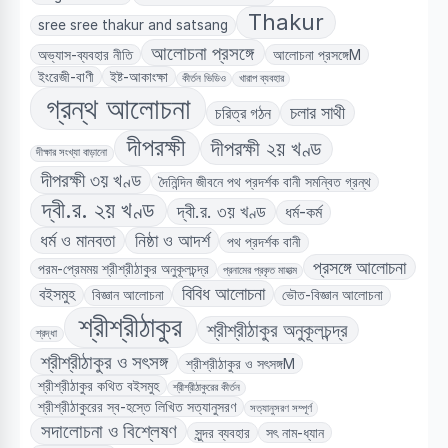
Thakur
sree sree thakur and satsang
আলোচনা প্রসঙ্গে
অভ্যাস-ব্যবহার নীতি
আলোচনা প্রসঙ্গেM
ইংরেজী-বাণী
ইষ্ট-আকাংক্ষা
কীর্তন ভিডিও
খারাপ ব্যবহার
গ্রন্থ আলোচনা
চলার সাথী
চরিত্র গঠন
দীপরক্ষী
দীপরক্ষী ২য় খণ্ড
দীক্ষার সংখ্যা বাড়ানো
দীপরক্ষী ৩য় খণ্ড
দৈনিন্দিন জীবনে পথ প্রদর্শক বানী সমন্বিত গ্রন্থ
দ্বী.র. ২য় খণ্ড
দ্বী.র. ৩য় খণ্ড
ধর্ম-কর্ম
ধর্ম ও মানবতা
নিষ্ঠা ও আদর্শ
পথ প্রদর্শক বানী
প্রসঙ্গে আলোচনা
পরম-প্রেমময় শ্রীশ্রীঠাকুর অনুকূলচন্দ্র
প্রনামের প্রকৃত মাহাত্ম
বিবিধ আলোচনা
বইসমুহ
বিজ্ঞান আলোচনা
ভৌত-বিজ্ঞান আলোচনা
শ্রীশ্রীঠাকুর
শ্রীশ্রীঠাকুর অনুকূলচন্দ্র
শ্রদ্ধা
শ্রীশ্রীঠাকুর ও সৎসঙ্গ
শ্রীশ্রীঠাকুর ও সৎসঙ্গM
শ্রীশ্রীঠাকুর কথিত বইসমুহ
শ্রীশ্রীঠাকুরের কীর্তন
শ্রীশ্রীঠাকুরের স্ব-হস্তে লিখিত সত্যানুসরণ
সত্যানুসরণ সম্পূর্ণ
সদালোচনা ও বিশ্লেষণ
সুন্দর ব্যবহার
সৎ নাম-ধ্যান