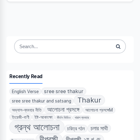
Search
for:
Recently Read
sree sree thakur
English Verse
Thakur
sree sree thakur and satsang
আলোচনা প্রসঙ্গে
অভ্যাস-ব্যবহার নীতি
আলোচনা প্রসঙ্গেM
ইংরেজী-বাণী
ইষ্ট-আকাংক্ষা
কীর্তন ভিডিও
খারাপ ব্যবহার
গ্রন্থ আলোচনা
চলার সাথী
চরিত্র গঠন
দীপরক্ষী
দীপরক্ষী ২য় খণ্ড