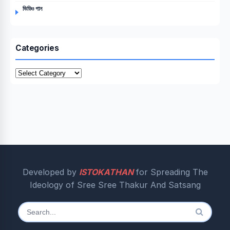
ভিডিও গান
Categories
Categories
Developed by
ISTOKATHAN
for Spreading The
Ideology of Sree Sree Thakur And Satsang
Search