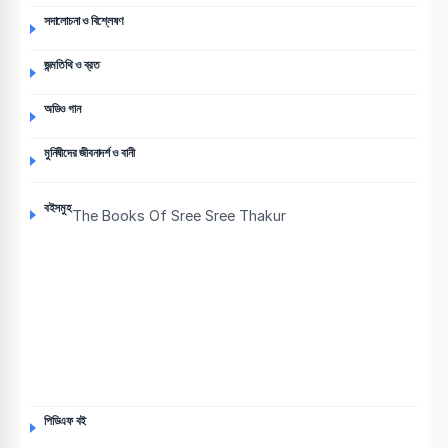
সদালোচনা ও বিশ্লেষণ
জন্মতিথি ও ব্রত
অডিও গান
মুনিষীদের জীবনাদর্শ ও বানী
বইসমুহ
The Books Of Sree Sree Thakur
পিডিএফ বই