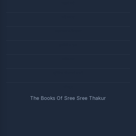
আচার্য বার্তা
বানী ও ছড়া
সদালোচনা ও বিশ্লেষণ
জন্মতিথি ও ব্রত
অডিও গান
মুনিষীদের জীবনাদর্শ ও বানী
বইসমুহ
The Books Of Sree Sree Thakur