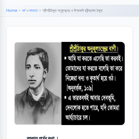
Home
ধর্ম ও মানবতা
শ্রীশ্রীঠাকুর অনুকূলচন্দ্র ও বিশ্বকবি রবীন্দ্রনাথ ঠাকুর
বহুকাল পূর্বের কথা ।