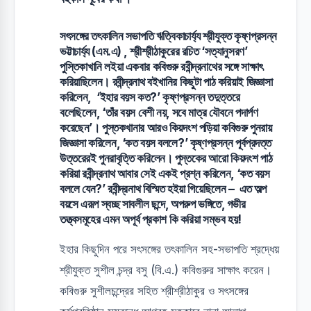
সৎসঙ্গের তৎকালিন সভাপতি ঋত্বিকাচার্য্য শ্রীযুক্ত কৃষ্ণপ্রসন্ন
ভট্টাচার্য্য (এম.এ) , শ্রীশ্রীঠাকুরের রচিত ‘সত্যানুসরণ’
পুস্তিকাখানি লইয়া একবার কবিগুরু রবীন্দ্রনাথের সঙ্গে সাক্ষাৎ
করিয়াছিলেন। রবীন্দ্রনাথ বইখানির কিছুটা পাঠ করিয়াই জিজ্ঞাসা
করিলেন, ‘ইহার বয়স কত?’ কৃষ্ণপ্রসন্ন তদুত্তরে
বলেছিলেন, ‘তাঁর বয়স বেশী নয়, সবে মাত্র যৌবনে পদার্পণ
করেছেন’। পুস্তকখানার আরও কিয়দংশ পড়িয়া কবিগুরু পুনরায়
জিজ্ঞাসা করিলেন, ‘কত বয়স বললে?’ কৃষ্ণপ্রসন্ন পূর্বপ্রদত্ত
উত্তরেরই পুনরাবৃত্তি করিলেন। পুস্তকের আরো কিয়দংশ পাঠ
করিয়া রবীন্দ্রনাথ আবার সেই একই প্রশ্ন করিলেন, ‘কত বয়স
বললে যেন?’ রবীন্দ্রনাথ বিস্মিত হইয়া গিয়েছিলেন – এত অল্প
বয়সে এরূপ স্বচ্ছ সাবলীল ছন্দে, অপরুপ ভঙ্গিতে, গভীর
তত্ত্বসমূহের এমন অপূর্ব প্রকাশ কি করিয়া সম্ভব হয়!
ইহার কিছুদিন পরে সৎসঙ্গের তৎকালিন সহ-সভাপতি শ্রদ্ধেয়
শ্রীযুক্ত সুশীল চন্দ্র বসু (বি.এ.) কবিগুরুর সাক্ষাৎ করেন।
কবিগুরু সুশীলচন্দ্রের সহিত শ্রীশ্রীঠাকুর ও সৎসঙ্গের