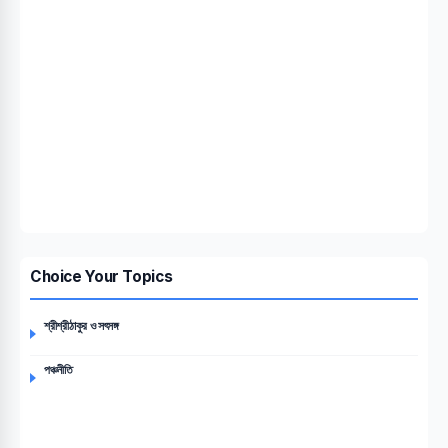
Choice Your Topics
শ্রীশ্রীঠাকুর ও সৎসঙ্গ
পঞ্চনীতি