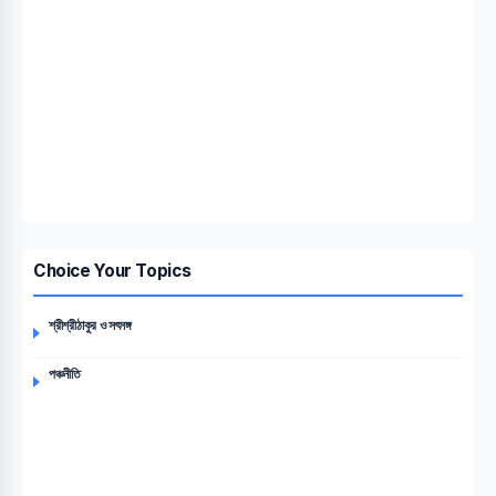
Choice Your Topics
শ্রীশ্রীঠাকুর ও সৎসঙ্গ
পঞ্চনীতি