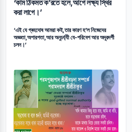
‘কাম ঠিকমত ক’রতে হলে,আগে লক্ষ‍্য স্থির
করা লাগে।’
‘এই যে গ্ৰহদোষ আমরা কই,তার কারণ হ’ল নিজেদের
অজ্ঞতা,অপারগতা,আর অনুচর্য্যী যে-পরিবেশ আর অদূরদর্শী
চলন।’