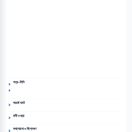
পত্র-লিপি
আচার্য বার্তা
বানী ও ছড়া
সদালোচনা ও বিশ্লেষণ