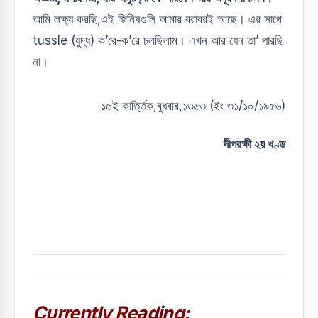
আমি লক্ষ‍্য করছি,এই জিনিষগুলি আমার বরাবরই আছে। এর সাথে
tussle (যুদ্ধ) ক’রে-ক’রে চলছিলাম। এখন আর যেন তা’ পারছি
না।
১৫ই কার্ত্তিক,বুধবার,১৩৬৩ (ইং ৩১/১০/১৯৫৬)
দীপরক্ষী ২য় খণ্ড
Currently Reading: