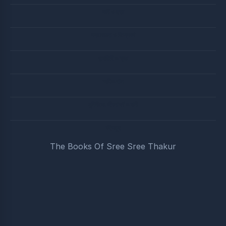
বানী ও ছড়া
সদালোচনা ও বিশ্লেষণ
জন্মতিথি ও ব্রত
অডিও গান
মুনিষীদের জীবনাদর্শ ও বানী
বইসমুহ
The Books Of Sree Sree Thakur