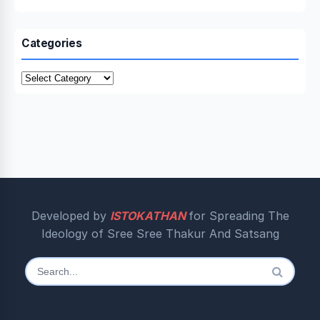
Categories
Categories
Developed by
ISTOKATHAN
for Spreading The
Ideology of Sree Sree Thakur And Satsang
Search
for:
Most Recent