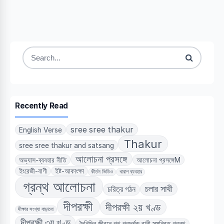
Search
for:
Recently Read
sree sree thakur
English Verse
Thakur
sree sree thakur and satsang
আলোচনা প্রসঙ্গে
অভ্যাস-ব্যবহার নীতি
আলোচনা প্রসঙ্গেM
ইংরেজী-বাণী
ইষ্ট-আকাংক্ষা
কীর্তন ভিডিও
খারাপ ব্যবহার
গ্রন্থ আলোচনা
চলার সাথী
চরিত্র গঠন
দীপরক্ষী
দীপরক্ষী ২য় খণ্ড
দীক্ষার সংখ্যা বাড়ানো
দীপরক্ষী ৩য় খণ্ড
দৈনিন্দিন জীবনে পথ প্রদর্শক বানী সমন্বিত গ্রন্থ