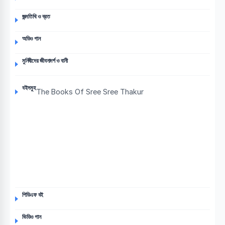
জন্মতিথি ও ব্রত
অডিও গান
মুনিষীদের জীবনাদর্শ ও বানী
বইসমুহ
The Books Of Sree Sree Thakur
পিডিএফ বই
ভিডিও গান