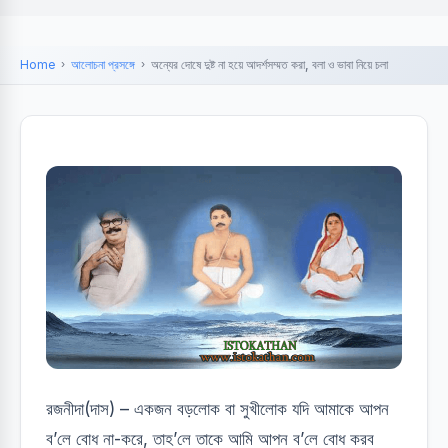
Home
আলোচনা প্রসঙ্গে
অন্যের দোষে দুষ্ট না হয়ে আদর্শসম্মত করা, বলা ও ভাবা নিয়ে চলা
রজনীদা(দাস) – একজন বড়লোক বা সুখীলোক যদি আমাকে আপন
ব’লে বোধ না-করে, তাহ’লে তাকে আমি আপন ব’লে বোধ করব