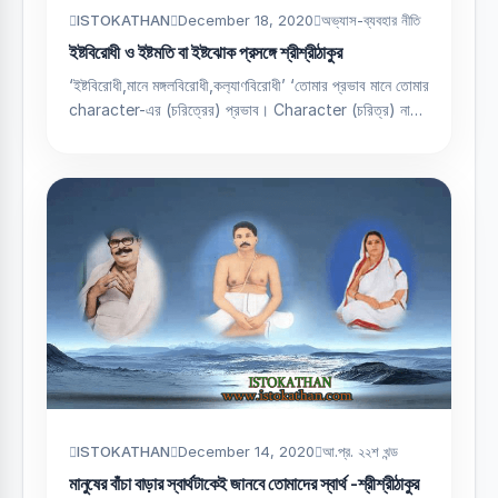
ISTOKATHAN
December 18, 2020
অভ্যাস-ব্যবহার নীতি
ইষ্টবিরোধী ও ইষ্টমতি বা ইষ্টঝোক প্রসঙ্গে শ্রীশ্রীঠাকুর
‘ইষ্টবিরোধী,মানে মঙ্গলবিরোধী,কল‍্যাণবিরোধী’ ‘তোমার প্রভাব মানে তোমার
character-এর (চরিত্রের) প্রভাব। Character (চরিত্র) না…
ISTOKATHAN
December 14, 2020
আ.প্র. ২২শ খন্ড
মানুষের বাঁচা বাড়ার স্বার্থটাকেই জানবে তোমাদের স্বার্থ -শ্রীশ্রীঠাকুর