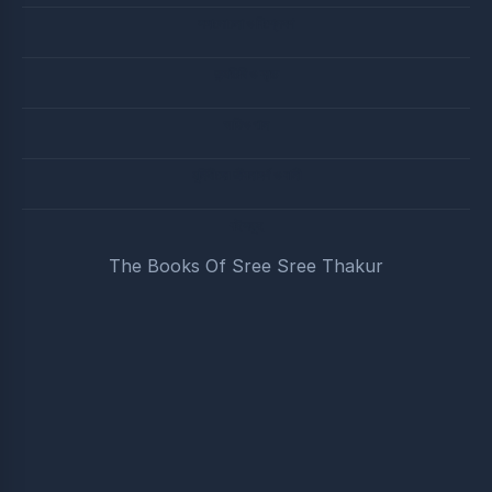
সদালোচনা ও বিশ্লেষণ
জন্মতিথি ও ব্রত
অডিও গান
মুনিষীদের জীবনাদর্শ ও বানী
বইসমুহ
The Books Of Sree Sree Thakur