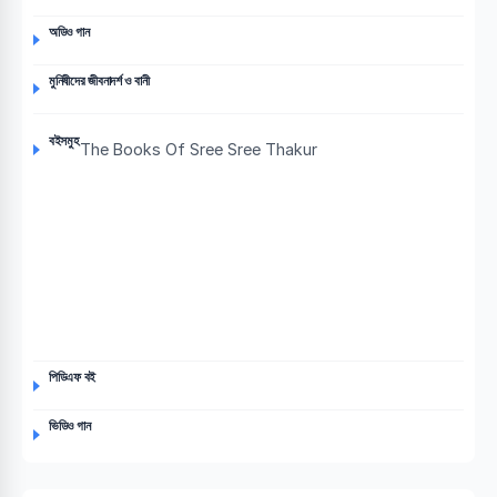
অডিও গান
মুনিষীদের জীবনাদর্শ ও বানী
বইসমুহ
The Books Of Sree Sree Thakur
পিডিএফ বই
ভিডিও গান