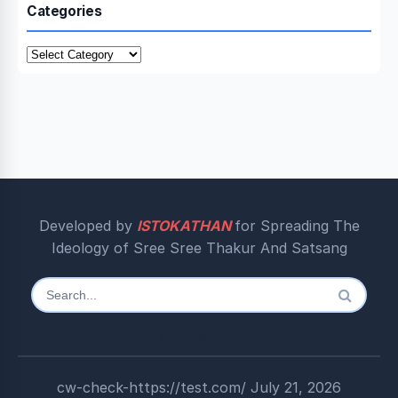
Categories
Categories
Developed by
ISTOKATHAN
for Spreading The
Ideology of Sree Sree Thakur And Satsang
Search
for:
Most Recent
cw-check-https://test.com/
July 21, 2026