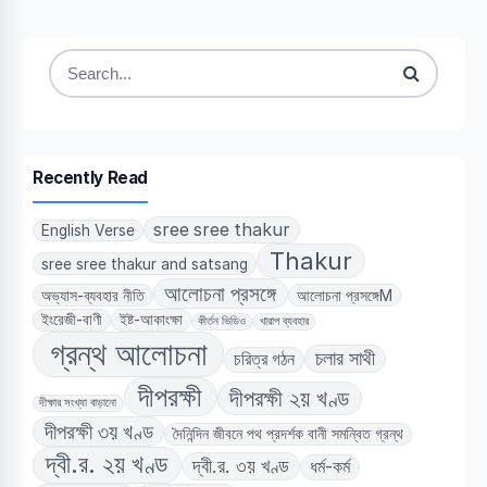
Search
for:
Recently Read
sree sree thakur
English Verse
Thakur
sree sree thakur and satsang
আলোচনা প্রসঙ্গে
অভ্যাস-ব্যবহার নীতি
আলোচনা প্রসঙ্গেM
ইংরেজী-বাণী
ইষ্ট-আকাংক্ষা
কীর্তন ভিডিও
খারাপ ব্যবহার
গ্রন্থ আলোচনা
চলার সাথী
চরিত্র গঠন
দীপরক্ষী
দীপরক্ষী ২য় খণ্ড
দীক্ষার সংখ্যা বাড়ানো
দীপরক্ষী ৩য় খণ্ড
দৈনিন্দিন জীবনে পথ প্রদর্শক বানী সমন্বিত গ্রন্থ
দ্বী.র. ২য় খণ্ড
দ্বী.র. ৩য় খণ্ড
ধর্ম-কর্ম