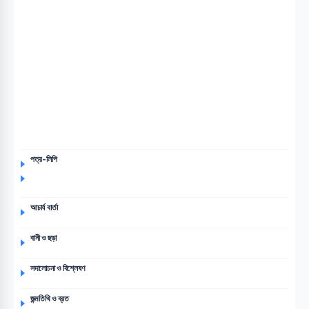
পত্র-লিপি
আচার্য বার্তা
বানী ও ছড়া
সদালোচনা ও বিশ্লেষণ
জন্মতিথি ও ব্রত