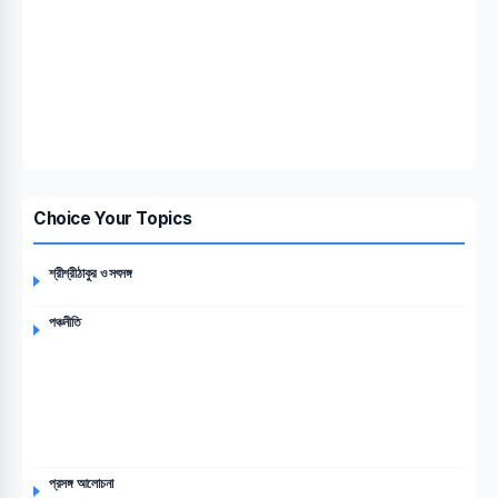
Choice Your Topics
শ্রীশ্রীঠাকুর ও সৎসঙ্গ
পঞ্চনীতি
প্রসঙ্গ আলোচনা