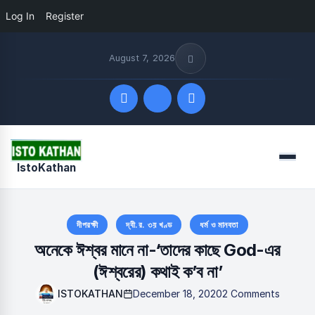
Log In
Register
August 7, 2026
Quick Links
Menu
IstoKathan
FOLLOW US
দীপরক্ষী
দ্বী.র. ৩য় খণ্ড
ধর্ম ও মানবতা
অনেকে ঈশ্বর মানে না-‘তাদের কাছে God-এর
(ঈশ্বরের) কথাই ক’ব না’
ISTOKATHAN
December 18, 2020
2 Comments