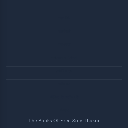
পত্র-লিপি
আচার্য বার্তা
বানী ও ছড়া
সদালোচনা ও বিশ্লেষণ
জন্মতিথি ও ব্রত
অডিও গান
মুনিষীদের জীবনাদর্শ ও বানী
বইসমুহ
The Books Of Sree Sree Thakur