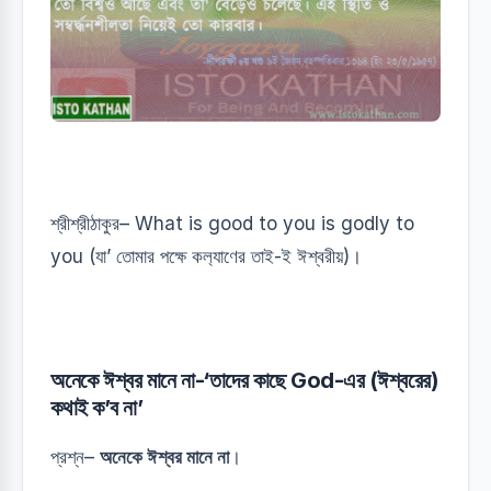
শ্রীশ্রীঠাকুর– What is good to you is godly to
you (যা’ তোমার পক্ষে কল‍্যাণের তাই-ই ঈশ্বরীয়)।
অনেকে ঈশ্বর মানে না-‘তাদের কাছে God-এর (ঈশ্বরের)
কথাই ক’ব না’
প্রশ্ন–
অনেকে ঈশ্বর মানে না
।