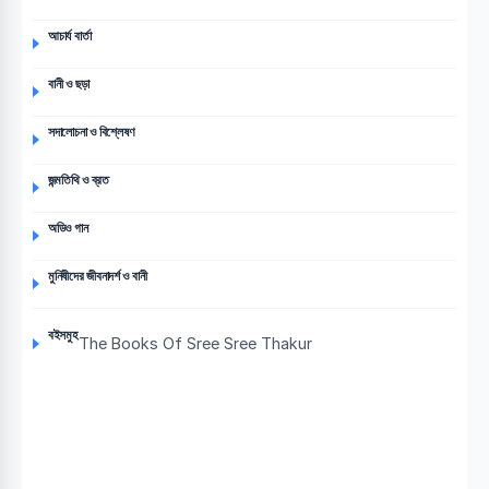
আচার্য বার্তা
বানী ও ছড়া
সদালোচনা ও বিশ্লেষণ
জন্মতিথি ও ব্রত
অডিও গান
মুনিষীদের জীবনাদর্শ ও বানী
বইসমুহ
The Books Of Sree Sree Thakur