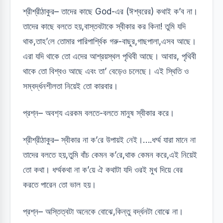
শ্রীশ্রীঠাকুর– তাদের কাছে God-এর (ঈশ্বরের) কথাই ক’ব না।
তাদের কাছে বলতে হয়,বাস্তবটাকে স্বীকার কর কিনা! তুমি যদি
থাক,তাহ’লে তোমার পারিপার্শ্বিক গরু-বাছুর,গাছপালা,এসব আছে।
এরা যদি থাকে তো এদের আশ্রয়স্থল পৃথিবী আছে। আবার, পৃথিবী
থাকে তো বিশ্বও আছে এবং তা’ বেড়েও চলেছে। এই স্থিতি ও
সম্বর্দ্ধনশীলতা নিয়েই তো কারবার।
প্রশ্ন– অবশ‍্য এরকম বলতে-বলতে মানুষ স্বীকার করে।
শ্রীশ্রীঠাকুর– স্বীকার না ক’রে উপায়ই নেই।….ধর্ম্ম যারা মানে না
তাদের বলতে হয়,তুমি বাঁচ কেমন ক’রে,থাক কেমন করে,এই নিয়েই
তো কথা। ধর্ম্মকথা না ক’য়ে ঐ কথাটা যদি ওরই মুখ দিয়ে বের
করতে পারেন তো ভাল হয়।
প্রশ্ন– অস্তিত্বটা অনেকে বোঝে,কিন্তু বর্দ্ধনটা বোঝে না।