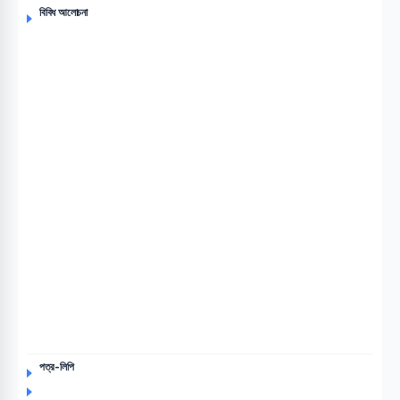
বিবিধ আলোচনা
পত্র-লিপি