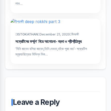
লাভ…
ISTOKATHAN
December 21, 2020
দীপরক্ষী
সক্রেটিসের ফর্ম্মুল’ নিয়ে আলোচনা- বড়দা ও শ্রীশ্রীঠাকুর
‘যিনি জানেন বলিয়া জানেন,তিনি দেবতা,তাঁকে পূজা কর’- সক্রেটিস
মনুষ‍্যচরিত্রের বিভিন্ন দিক…
Leave a Reply