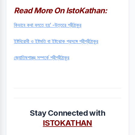
Read More On IstoKathan:
কিভাবে কথা বলতে হয়’ -উত্তরে শ্রীঠাকুর
ইষ্টবিরোধী ও ইষ্টমতি বা ইষ্টঝোক প্রসঙ্গে শ্রীশ্রীঠাকুর
জ‍্যোতিষশাস্ত্র সম্পর্কে শ্রীশ্রীঠাকুর
Stay Connected with
ISTOKATHAN