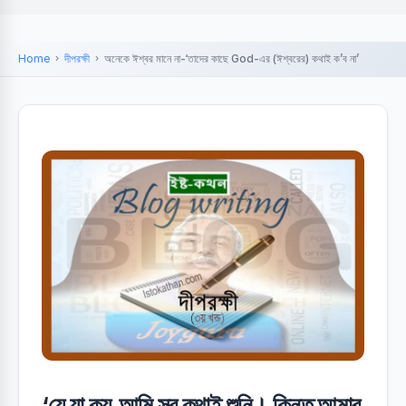
Home
দীপরক্ষী
অনেকে ঈশ্বর মানে না-‘তাদের কাছে God-এর (ঈশ্বরের) কথাই ক’ব না’
‘যে যা কয়,আমি সব কথাই শুনি। কিন্তু আমার