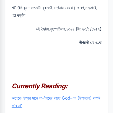
শ্রীশ্রীঠাকুর– সত্তাটা বুঝলেই বর্দ্ধনাও বোঝে। কারণ,সত্তারই
তো বর্দ্ধনা।
৯ই জৈষ্ঠ‍্য,বৃহস্পতিবার,১৩৬৪ (ইং ২৩/৫/১৯৫৭)
দীপরক্ষী ৩য় খণ্ড
Currently Reading:
অনেকে ঈশ্বর মানে না-‘তাদের কাছে God-এর (ঈশ্বরের) কথাই
ক’ব না’