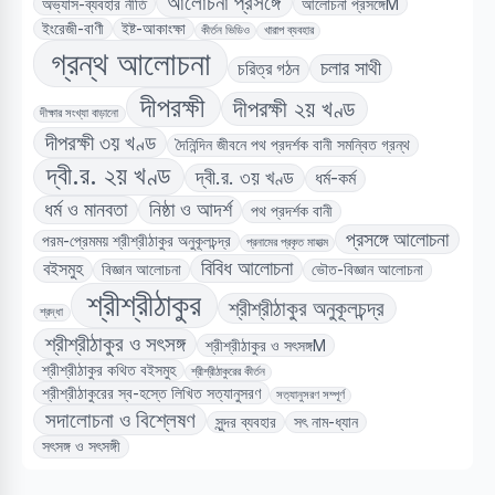
আলোচনা প্রসঙ্গে
অভ্যাস-ব্যবহার নীতি
আলোচনা প্রসঙ্গেM
ইংরেজী-বাণী
ইষ্ট-আকাংক্ষা
কীর্তন ভিডিও
খারাপ ব্যবহার
গ্রন্থ আলোচনা
চলার সাথী
চরিত্র গঠন
দীপরক্ষী
দীপরক্ষী ২য় খণ্ড
দীক্ষার সংখ্যা বাড়ানো
দীপরক্ষী ৩য় খণ্ড
দৈনিন্দিন জীবনে পথ প্রদর্শক বানী সমন্বিত গ্রন্থ
দ্বী.র. ২য় খণ্ড
দ্বী.র. ৩য় খণ্ড
ধর্ম-কর্ম
ধর্ম ও মানবতা
নিষ্ঠা ও আদর্শ
পথ প্রদর্শক বানী
প্রসঙ্গে আলোচনা
পরম-প্রেমময় শ্রীশ্রীঠাকুর অনুকূলচন্দ্র
প্রনামের প্রকৃত মাহাত্ম
বিবিধ আলোচনা
বইসমুহ
বিজ্ঞান আলোচনা
ভৌত-বিজ্ঞান আলোচনা
শ্রীশ্রীঠাকুর
শ্রীশ্রীঠাকুর অনুকূলচন্দ্র
শ্রদ্ধা
শ্রীশ্রীঠাকুর ও সৎসঙ্গ
শ্রীশ্রীঠাকুর ও সৎসঙ্গM
শ্রীশ্রীঠাকুর কথিত বইসমুহ
শ্রীশ্রীঠাকুরের কীর্তন
শ্রীশ্রীঠাকুরের স্ব-হস্তে লিখিত সত্যানুসরণ
সত্যানুসরণ সম্পূর্ণ
সদালোচনা ও বিশ্লেষণ
সুন্দর ব্যবহার
সৎ নাম-ধ্যান
সৎসঙ্গ ও সৎসঙ্গী