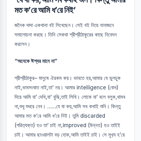
মত ক’রে আমি ধ’রে নিই’
জনৈক দাদা একখানা বই লিখেছেন। সেই বই নিয়ে নানাজনে
সমালোচনা করছে। তিনি সেকথা শ্রীশ্রীঠাকুরের কাছে নিবেদন
করলেন।
“অনেকে ঈশ্বর মানে না”
শ্রীশ্রীঠাকুর– মানুষে ঐরকম কয়। ভাবতে হয়,আমার যে ভুলচুক
নাই,ভাবসংঘাত নাই,তা’ নয়। আমার intelligence (বোধ)
দিয়ে আমি যা’ দেখি,যা’ বুঝি,তাই লিখি। লোকে যা’ বলে বলুক,থামব
না,শুধু শুধরে নেব। ……যে যা কয়,আমি সব কথাই শুনি। কিন্তু
আমার মত ক’রে আমি ধ’রে নিই। তুমি discarded
(পরিত‍্যক্ত) হও তা’ চাই না,improved (উন্নত) হও তাইই
চাই। আমার ছাওয়ালটা বড় হোক,আমি তাইই চাই। সে মুখ‍্য হ’য়ে